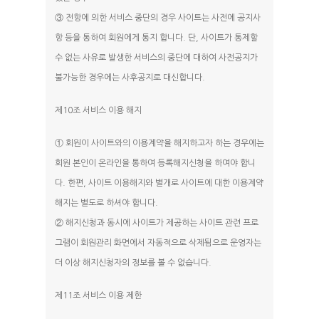
③ 전항에 의한 서비스 중단의 경우 사이트는 사전에 공지사
항 등을 통하여 회원에게 통지 합니다. 단, 사이트가 통제할
수 없는 사유로 발생한 서비스의 중단에 대하여 사전공지가
불가능한 경우에는 사후공지로 대신합니다.
HOME
제10조 서비스 이용 해지
ABOUT
① 회원이 사이트와의 이용계약을 해지하고자 하는 경우에는
인사말
회원 본인이 온라인을 통하여 등록해지신청을 하여야 합니
ROOMS
다. 한편, 사이트 이용해지와 별개로 사이트에 대한 이용계약
외부풍경
카라반A
해지는 별도로 하셔야 합니다.
FACILITY
배치도
② 해지신청과 동시에 사이트가 제공하는 사이트 관련 프로
카라반B
온수풀
RESERVATION
그램이 회원관리 화면에서 자동적으로 삭제됨으로 운영자는
카라반C
바베큐
더 이상 해지신청자의 정보를 볼 수 없습니다.
예약안내
카라반D
TRAVEL
스타일러(의류건조기
제11조 서비스 이용 제한
실시간예약
카라반E
어메니티 제공