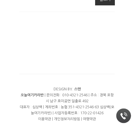
카라반B
온수풀
RESERVATION
카라반C
바베큐
예약안내
카라반D
TRAVEL
스타일러(의류건조기
실시간예약
카라반E
어메니티 제공
카라반F
야외화장실
DESIGN BY.
스맨
오늘여기카라반
| 문의전화 : 010-4321-2546 | 주소 : 경북 포항
시 남구 호미곶면 일출로 492
대표자 : 심상백 | 계좌번호 : 농협 351-4321-2546-63 심상백(오
늘여기카라반) | 사업자등록번호 : 170-22-01426
이용약관
|
개인정보처리방침
|
여행약관