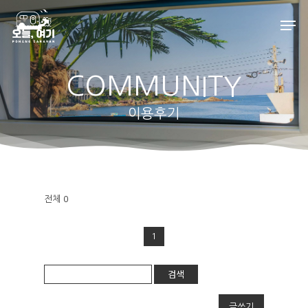
COMMUNITY
Hit enter to search or ESC to close
이용후기
HOME
전체 0
ABOUT
1
인사말
ROOMS
검색
외부풍경
카라반A
FACILITY
배치도
글쓰기